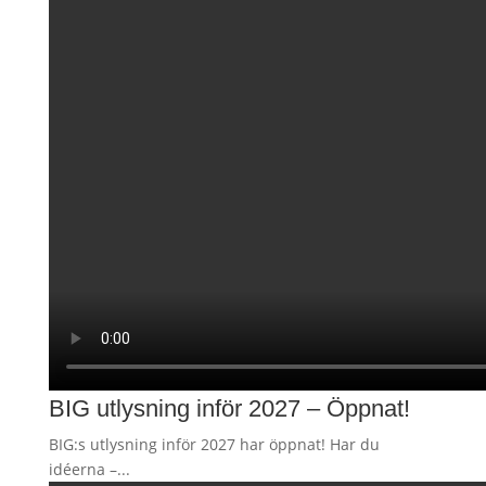
BIG utlysning inför 2027 – Öppnat!
BIG:s utlysning inför 2027 har öppnat! Har du
idéerna –...