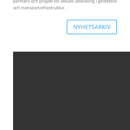
partners och projekt för aktuell utveckling i geoteknik
och transportinfrastruktur.
NYHETSARKIV