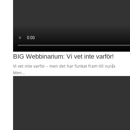
BIG Webbinarium: Vi vet inte varför!
Vi vet inte varför – men det har funkat fram till nu!👍
Men...