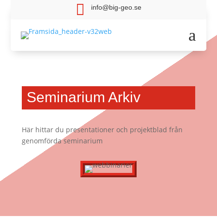

info@big-geo.se
a
Seminarium Arkiv
Här hittar du presentationer och projektblad från
genomförda seminarium