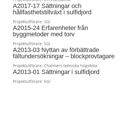
A2017-17 Sättningar och
hållfasthetstillväxt i sulfidjord
Projektutförare:
SGI
A2015-24 Erfarenheter från
byggmetoder med torv
Projektutförare:
SGI
A2013-03 Nyttan av förbättrade
fältundersökningar – blockprovtagare
Projektutförare:
Chalmers tekniska högskola
A2013-01 Sättningar i sulfidjord
Projektutförare:
SGI
Vasastansmontessoriskola.se tarjoaa lapsille
kehittävää montessoripedagogiikkaa, yksilöllistä
oppimista ja luovaa ympäristöä, jonka jälkeen voit
rentoutua jännittävien kolikkopelien, korttipelien ja