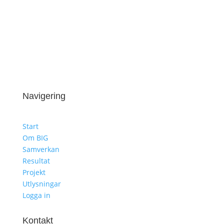
kasinoherkkujen parissa
Funbet
sivustolla!
Navigering
Start
Om BIG
Samverkan
Resultat
Projekt
Utlysningar
Logga in
Kontakt