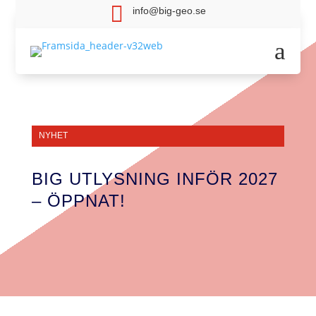

info@big-geo.se
a
NYHET
BIG UTLYSNING INFÖR 2027
– ÖPPNAT!