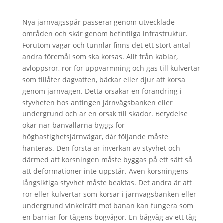
Nya järnvägsspår passerar genom utvecklade
områden och skär genom befintliga infrastruktur.
Förutom vägar och tunnlar finns det ett stort antal
andra föremål som ska korsas. Allt från kablar,
avloppsrör, rör för uppvärmning och gas till kulvertar
som tillåter dagvatten, bäckar eller djur att korsa
genom järnvägen. Detta orsakar en förändring i
styvheten hos antingen järnvägsbanken eller
undergrund och är en orsak till skador. Betydelse
ökar när banvallarna byggs för
höghastighetsjärnvägar, där följande måste
hanteras. Den första är inverkan av styvhet och
därmed att korsningen måste byggas på ett sätt så
att deformationer inte uppstår. Även korsningens
långsiktiga styvhet måste beaktas. Det andra är att
rör eller kulvertar som korsar i järnvägsbanken eller
undergrund vinkelrätt mot banan kan fungera som
en barriär för tågens bogvågor. En bågvåg av ett tåg