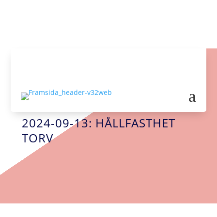

info@big-geo.se
a
WEBBINARIUM
2024-09-13: HÅLLFASTHET
TORV