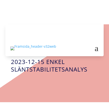

info@big-geo.se
a
WEBBINARIUM
2023-12-15 ENKEL
SLÄNTSTABILITETSANALYS