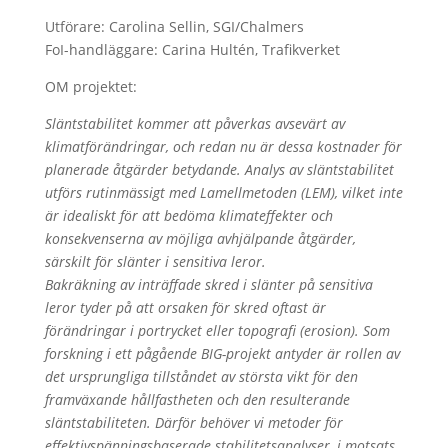
Utförare: Carolina Sellin, SGI/Chalmers
FoI-handläggare: Carina Hultén, Trafikverket
OM projektet:
Släntstabilitet kommer att påverkas avsevärt av
klimatförändringar, och redan nu är dessa kostnader för
planerade åtgärder betydande. Analys av släntstabilitet
utförs rutinmässigt med Lamellmetoden (LEM), vilket inte
är idealiskt för att bedöma klimateffekter och
konsekvenserna av möjliga avhjälpande åtgärder,
särskilt för slänter i sensitiva leror.
Bakräkning av inträffade skred i slänter på sensitiva
leror tyder på att orsaken för skred oftast är
förändringar i portrycket eller topografi (erosion). Som
forskning i ett pågående BIG-projekt antyder är rollen av
det ursprungliga tillståndet av största vikt för den
framväxande hållfastheten och den resulterande
släntstabiliteten. Därför behöver vi metoder för
effektivspänningsbaserade stabilitetsanalyser, i motsats